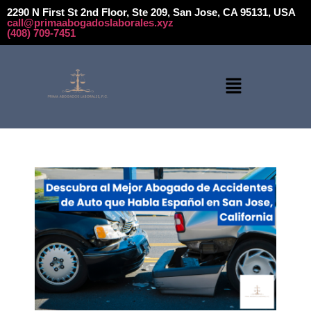
2290 N First St 2nd Floor, Ste 209, San Jose, CA 95131, USA
call@primaabogadoslaborales.xyz
(408) 709-7451