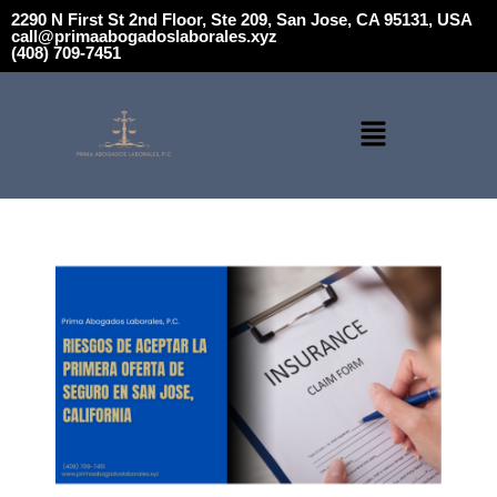
2290 N First St 2nd Floor, Ste 209, San Jose, CA 95131, USA
call@primaabogadoslaborales.xyz
(408) 709-7451