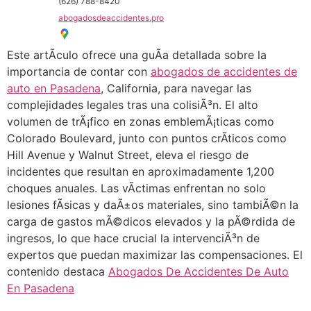
(626) 788-8420
abogadosdeaccidentes.pro
Este artÃ­culo ofrece una guÃ­a detallada sobre la
importancia de contar con
abogados de accidentes de
auto en Pasadena
, California, para navegar las
complejidades legales tras una colisiÃ³n. El alto
volumen de trÃ¡fico en zonas emblemÃ¡ticas como
Colorado Boulevard, junto con puntos crÃ­ticos como
Hill Avenue y Walnut Street, eleva el riesgo de
incidentes que resultan en aproximadamente 1,200
choques anuales. Las vÃ­ctimas enfrentan no solo
lesiones fÃ­sicas y daÃ±os materiales, sino tambiÃ©n la
carga de gastos mÃ©dicos elevados y la pÃ©rdida de
ingresos, lo que hace crucial la intervenciÃ³n de
expertos que puedan maximizar las compensaciones. El
contenido destaca
Abogados De Accidentes De Auto
En Pasadena