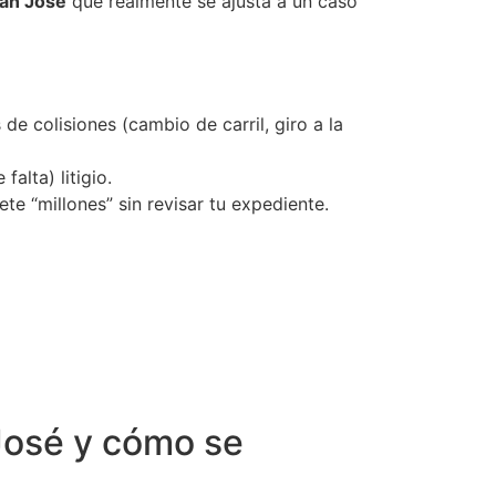
San Jose
que realmente se ajusta a un caso
de colisiones (cambio de carril, giro a la
alta) litigio.
e “millones” sin revisar tu expediente.
José y cómo se