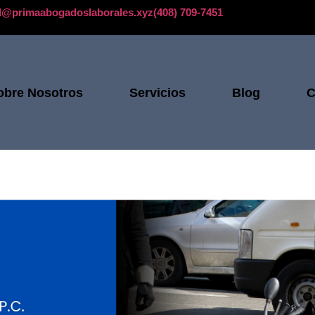
ll@primaabogadoslaborales.xyz
(408) 709-7451
obre Nosotros
Servicios
Blog
C