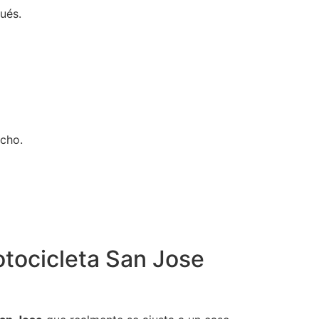
ués.
ucho.
otocicleta San Jose